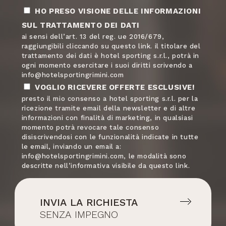
HO PRESO VISIONE DELLE INFORMAZIONI
Argentina
+54
SUL TRATTAMENTO DEI DATI
ai sensi dell’art. 13 del reg. ue 2016/679,
raggiungibili cliccando su questo link. il titolare del
trattamento dei dati è hotel sporting s.r.l., potrà in
American Samoa
+1684
ogni momento esercitare i suoi diritti scrivendo a
info@hotelsportingrimini.com
VOGLIO RICEVERE OFFERTE ESCLUSIVE!
presto il mio consenso a hotel sporting s.r.l. per la
Austria
+43
ricezione tramite email della newsletter e di altre
informazioni con finalità di marketing, in qualsiasi
momento potrà revocare tale consenso
disiscrivendosi con le funzionalità indicate in tutte
Australia
+61
le email, inviando un email a:
info@hotelsportingrimini.com, le modalità sono
descritte nell’informativa visibile da questo link.
Aruba
+297
INVIA LA RICHIESTA
Azerbaijan
+994
SENZA IMPEGNO