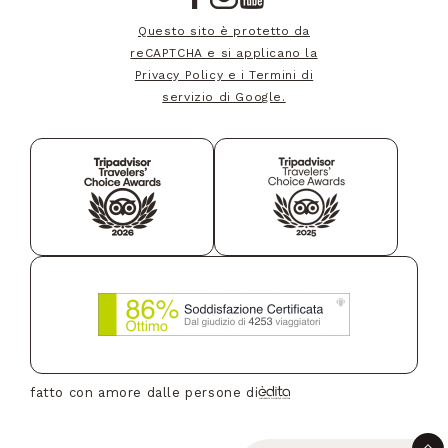
Questo sito è protetto da
Bhutan
+975
reCAPTCHA e si applicano la
Privacy Policy e i Termini di
servizio di Google.
Bouvet Island
+47
Botswana
+267
Belarus
+375
Belize
+501
fatto con amore dalle persone di
Canada
+1