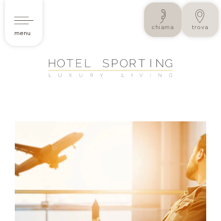
chiama
trova
menu