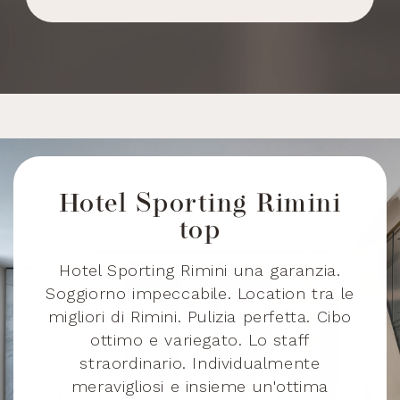
Bosnia and
+387
Herzegovina
Barbados
+1246
Hotel Sporting Rimini
Bangladesh
+880
top
n
o,
c
Hotel Sporting Rimini una garanzia.
Belgium
+32
i
Soggiorno impeccabile. Location tra le
c
migliori di Rimini. Pulizia perfetta. Cibo
B
ottimo e variegato. Lo staff
Burkina Faso
+226
d
straordinario. Individualmente
meravigliosi e insieme un'ottima
t