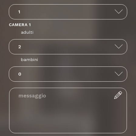
Antigua and
+1268
Barbuda
CAMERA 1
adulti
Anguilla
+1264
bambini
Albania
+355
Armenia
+374
Angola
+244
Antarctica
+672