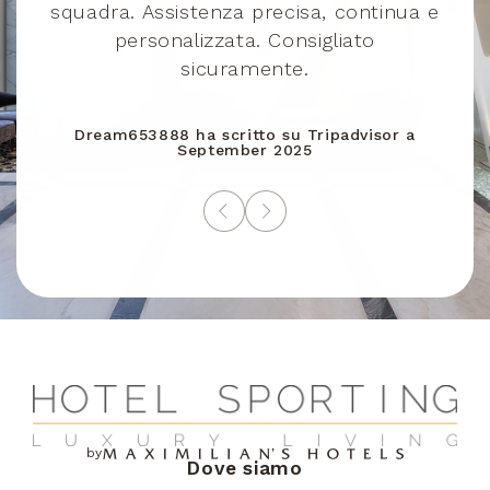
squadra. Assistenza precisa, continua e
Bulgaria
+359
personalizzata. Consigliato
d
sicuramente.
Bahrain
+973
Dream653888
ha scritto su
Tripadvisor
a
September 2025
Burundi
+257
Benin
+229
Saint-Barthélemy
+590
Bermuda
+1441
by
Dove siamo