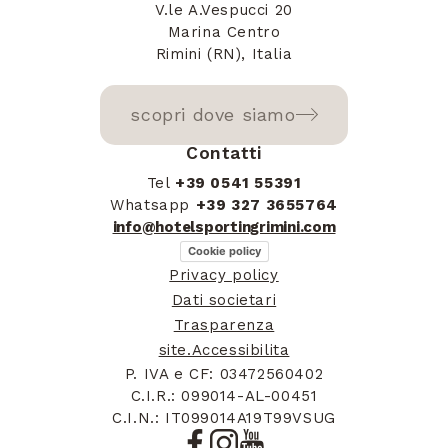
V.le A.Vespucci 20
Brunei
+673
Marina Centro
Rimini (RN), Italia
Bolivia
+591
scopri dove siamo
Contatti
Tel
+39 0541 55391
Whatsapp
+39 327 3655764
Bonaire, Sint
info@hotelsportingrimini.com
+599
Eustatius and Saba
Cookie policy
Privacy policy
Dati societari
Trasparenza
site.Accessibilita
Brazil
+55
P. IVA e CF: 03472560402
C.I.R.: 099014-AL-00451
C.I.N.: IT099014A19T99VSUG
Bahamas
+1242