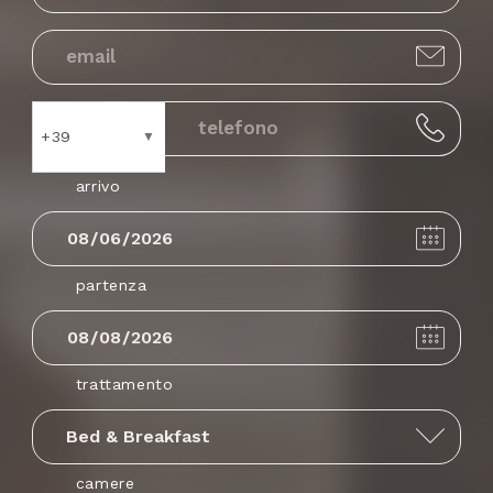
+39
▼
arrivo
Andorra
+376
partenza
United Arab
+971
Emirates
trattamento
Afghanistan
+93
camere