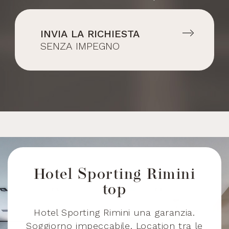
Aruba
+297
INVIA LA RICHIESTA
Azerbaijan
+994
SENZA IMPEGNO
Bosnia and
+387
Herzegovina
Barbados
+1246
Hotel Sporting Rimini
Bangladesh
+880
top
su
c
Hotel Sporting Rimini una garanzia.
Belgium
+32
Soggiorno impeccabile. Location tra le