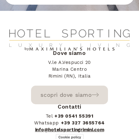
Bermuda
+1441
Brunei
+673
by
Dove siamo
V.le A.Vespucci 20
Bolivia
+591
Marina Centro
Rimini (RN), Italia
scopri dove siamo
Bonaire, Sint
+599
Contatti
Eustatius and Saba
Tel
+39 0541 55391
Whatsapp
+39 327 3655764
info@hotelsportingrimini.com
Cookie policy