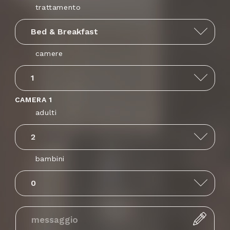
trattamento
Afghanistan
+93
camere
Antigua and
+1268
Barbuda
CAMERA 1
adulti
Anguilla
+1264
bambini
Albania
+355
Armenia
+374