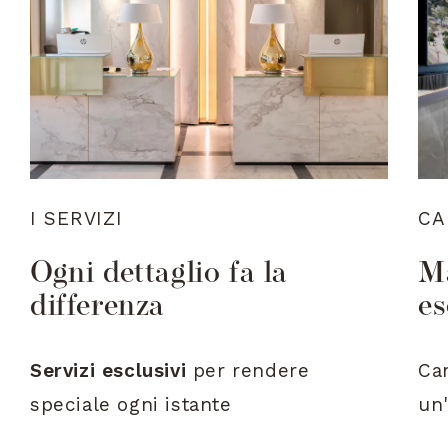
I SERVIZI
CA
Ogni dettaglio fa la
Ma
differenza
es
Servizi esclusivi
per rendere
Ca
speciale ogni istante
un'