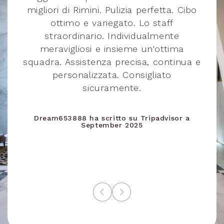
,
migliori di Rimini. Pulizia perfetta. Cibo
ottimo e variegato. Lo staff
Burkina Faso
+226
straordinario. Individualmente
te
meravigliosi e insieme un'ottima
squadra. Assistenza precisa, continua e
Bulgaria
+359
r
personalizzata. Consigliato
sicuramente.
Bahrain
+973
Dream653888
ha scritto su
Tripadvisor
a
5
September 2025
Burundi
+257
Benin
+229
Saint-Barthélemy
+590