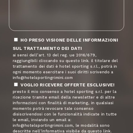
Angola
+244
Antarctica
+672
HO PRESO VISIONE DELLE INFORMAZIONI
Argentina
+54
SUL TRATTAMENTO DEI DATI
ai sensi dell’art. 13 del reg. ue 2016/679,
raggiungibili cliccando su questo link. il titolare del
trattamento dei dati è hotel sporting s.r.l., potrà in
American Samoa
+1684
ogni momento esercitare i suoi diritti scrivendo a
info@hotelsportingrimini.com
VOGLIO RICEVERE OFFERTE ESCLUSIVE!
presto il mio consenso a hotel sporting s.r.l. per la
Austria
+43
ricezione tramite email della newsletter e di altre
informazioni con finalità di marketing, in qualsiasi
momento potrà revocare tale consenso
disiscrivendosi con le funzionalità indicate in tutte
Australia
+61
le email, inviando un email a:
info@hotelsportingrimini.com, le modalità sono
descritte nell’informativa visibile da questo link.