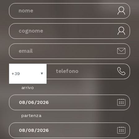
+39
▼
arrivo
Andorra
+376
partenza
United Arab
+971
Emirates