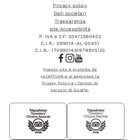
Privacy policy
Brazil
+55
Dati societari
Trasparenza
site.Accessibilita
Bahamas
+1242
P. IVA e CF: 03472560402
C.I.R.: 099014-AL-00451
C.I.N.: IT099014A19T99VSUG
Bhutan
+975
Questo sito è protetto da
reCAPTCHA e si applicano la
Bouvet Island
+47
Privacy Policy e i Termini di
servizio di Google.
Botswana
+267
Belarus
+375